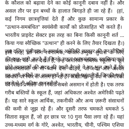
के कौशल को बढ़ावा देने का कोई कानूनी दबाव नहीं है। और 
असल तौर पर इन बच्चों के हालात बिगड़ते ही जा रहे हैं।
  (
हां
कई निगम छात्रवृत्तियां देते हैं और कुछ सामान्य प्रकार के
"
उत्थान-समबंधित
" 
स्वयंसेवी कार्यों को प्रोत्साहित भी करते हैं। ​​
भारतीय प्राइवेट सेक्टर इस तरह का बिना किसी कानूनी शर्त के 
किया गया स्वैच्छिक
 "
उत्थान
" 
ही करने के लिए तैयार दिखता है।) 
जब दलित पूंजीवाद के समर्थक अमेरिकी सरकार की उन नीतियों 
इसी तरह
, 
जो लोग रचनात्मक
, 
बाजार-उन्मुख सुधारों के लिए 
की वाह-वाही करते हैं जिनके तहत अल्पसंख्यक स्वामित्व वाले 
अमेरिका की ओर देखते हैं
, 
उन्हें अमेरिकी पब्लिक स्कूलों में क्रूर 
छोटे व्यवसायों की मदद की जाती है
, 
तो वे यह भूल जाते हैं कि 
असमानताओं पर भी ध्यान देना चाहिए, जो श्वेत और अश्वेत 
यह सारी स्कीमें उन व्यवसायों के पास ही पहुंचती हैं जिनकी गाड़ी 
आधारों पर फिर से अलग हो रहे हैं। औद्योगिक दुनिया में अमेरिका 
पहले से ही बढ़िया चल रही है।
की शिक्षा प्रणाली की गिनती सबसे असमान में होती है। एक तरफ 
गरीब बस्तियों के स्कूल हैं
, 
जहां अधिकतर अश्वेत अमेरिकी पढ़ते 
हैं। यह सारे स्कूल आर्थिक
, 
तकनीकी और अन्य ज़रूरी संसाधनों 
की कमी से जूझ रहे हैं। और दूसरी तरफ चमकते धमकते 
सितारा स्कूल हैं, जो हर छात्र पर 
10 
गुना पैसा लगा रहे हैं। यहां 
उच्च-मध्यम वर्ग के गोरे
, 
अश्वेत
, 
भारतीय
, 
चीनी
, 
पश्चिम एशिया 