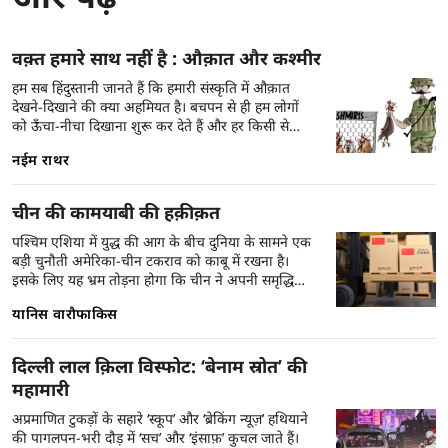
वक़्त हमारे साथ नहीं है : औक़ात और कश्मीर
हम सब हिंदुस्तानी जानते हैं कि हमारी संस्कृति में औक़ात
देखने-दिखाने की क्या अहमियत है। बचपन से ही हम लोगों
को ऊँचा-नीचा दिखाना शुरू कर देते हैं और हर किसी से
पूछते चलते हैं, साले तेरी औक़ात क्या है? हर व्यक्ति को
नईम राथर
सामाजिक पदानुक्रम में उसकी सही जगह दिखाना और अत्यंत
हिंसा के साथ उसे आजीवन और पीढ़ियों तक वहीं दबाए
रखना हमारी महान संस्कृति का मूल है। हमारी पहचान ही
चीन की कामयाबी की हक़ीक़त
जातिवादी है और इसलिए हम दिनभर, सालों-साल एक दूसरे
की औक़ात ही आंकते रहते हैं। किसी बाहर के व्यक्ति के लिए
पश्चिम एशिया में युद्ध की आग के बीच दुनिया के सामने एक
ये समझना मुश्किल है कि हम इस ऊँच-नीच की प्रक्रिया में
बड़ी चुनौती अमेरिका-चीन टकराव को काबू में रखना है।
अपना जीवन क्यों नष्ट कर देते हैं, क्यों हम किसी भी चीज़ को
इसके लिए यह भ्रम तोड़ना होगा कि चीन ने अपनी समृद्धि
बराबरी की नज़र से नहीं देख पाते, क्यों हम इंसान कहलाने
किसी छल-कपट से हासिल की है।
यानिस वारौफाकिस
लायक़ नहीं हैं? उनके लिए ये भी समझना मुश्किल है कि
हमारा रवैया पूरे वक़्त इतना हिंसक क्यों रहता है? इसीलिए
कश्मीरी भी ये नहीं समझ पाते की हम उनके साथ ऐसा सुलूक
दिल्ली लाल क़िला विस्फोट: ‘बेनाम स्रोत’ की
आख़िर क्यों कर रहे हैं और कैसे कर सकते हैं, क्या हमारे पूरे
महामारी
समुदाय में कोई इंसानियत ही नहीं है? एक कश्मीरी लेखक ने
हमारे अंदर औक़ात के जुनून को सही समझा है, उसे हमारी
अप्रमाणित टुकड़ों के सहारे ‘स्कूप’ और ‘ब्रेकिंग न्यूज़’ हथियाने
जातिवादी प्रकृति से जोड़ा है और दिखाया है कि हिंदुस्तान
की पागलपन-भरी दौड़ में ‘सच’ और ‘इंसाफ़’ कुचल जाते हैं।