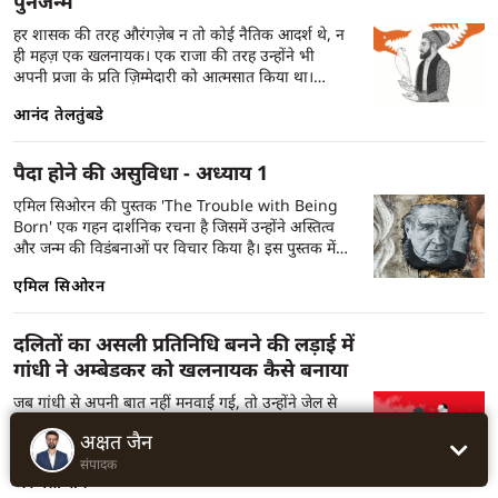
पुनर्जन्म
हर शासक की तरह औरंगज़ेब न तो कोई नैतिक आदर्श थे, न
ही महज़ एक खलनायक। एक राजा की तरह उन्होंने भी
अपनी प्रजा के प्रति ज़िम्मेदारी को आत्मसात किया था।
लेकिन इन सब तथ्यों से इतर, यह भी सच है कि औरंगज़ेब की
आनंद तेलतुंबडे
मृत्यु को तीन सौ साल से ज़्यादा हो चुके हैं। आज उनके
ख़िलाफ़ चलाया जा रहा यह अत्यधिक दुश्मनी से भरा
अभियान एक अजीब विडंबना को जन्म देता है—वह यह कि
पैदा होने की असुविधा - अध्याय 1
यह अभियान खुद उसी विकृत छवि को दोहराता है, जो सत्ता
में बैठे लोग औरंगज़ेब को लेकर गढ़ते आए हैं। देश की असली
एमिल सिओरन की पुस्तक 'The Trouble with Being
समस्याओं को सुलझाने और देश की सामूहिक ऊर्जा को
Born' एक गहन दार्शनिक रचना है जिसमें उन्होंने अस्तित्व
सकारात्मक दिशा में मोड़ने के बजाय, हमारे नेतृत्व का ध्यान
और जन्म की विडंबनाओं पर विचार किया है। इस पुस्तक में
इस समय औरंगज़ेब की क़ब्र पर बहस करने और मस्जिदों के
सिओरन ने जीवन की अनिवार्यता और उसके साथ जुड़ी
एमिल सिओरन
नीचे मंदिर खोजने में लगा हुआ है।
व्यर्थता का विश्लेषण किया है। उनके अनुसार, जन्म लेना एक
प्रकार की त्रासदी है, और वे इस बात को विभिन्न आत्म-
मननशील और निराशावादी टिप्पणियों के माध्यम से प्रकट
दलितों का असली प्रतिनिधि बनने की लड़ाई में
करते हैं। इस पुस्तक में दर्शाए गए विचार जीवन के प्रति एक
गांधी ने अम्बेडकर को खलनायक कैसे बनाया
गहरी संवेदनशीलता और अंतर्दृष्टि प्रदान करते हैं, जिससे यह
दर्शन के छात्रों और विचारशील पाठकों के लिए एक महत्वपूर्ण
जब गांधी से अपनी बात नहीं मनवाई गई, तो उन्होंने जेल से
पठन बन जाता है। यह उस पुस्तक का पहला अध्याय है।
अनशन शुरू कर दिया। यह उनके अपने सत्याग्रह के सिद्धांतों
अक्षत जैन
के बिल्कुल खिलाफ था – यह तो सीधा ब्लैकमेल था।
संपादक
अरुंधती रॉय