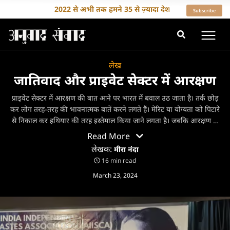
2022 से अभी तक हमने 35 से ज़्यादा देशों के लेखकों का अनुवाद किया है
Subscribe
लेख
जातिवाद और प्राइवेट सेक्टर में आरक्षण
प्राइवेट सेक्टर में आरक्षण की बात आने पर भारत में बवाल उठ जाता है। तर्क छोड़
कर लोग तरह-तरह की भावनात्मक बातें करने लगते हैं। मेरिट या योग्यता को पिटारे
से निकाल कर हथियार की तरह इस्तेमाल किया जाने लगता है। जबकि आरक्षण के
विरोधियों के पास डाटा-आधारित सामाजिक या आर्थिक दलीलें नहीं हैं, वे फिर भी
Read More
ज़ोर-ज़ोर से चिल्ला कर अपनी बात मनवाने पर अटल हैं। अगर वाद-विवाद से बाहर
लेखक:
मीरा नंदा
निकलकर आरक्षण के बारे में कुछ जानना चाहते हैं, तो इस लेख को पढ़ के जानिए
16 min read
की प्राइवेट सेक्टर में आरक्षण क्यों जरूरी है। अगर आप कुछ सीख कर इस पहल के
March 23, 2024
समर्थक बनना चाहते हैं तो राहुल सोनपिम्पले द्वारा संस्थापित All India
Independent Scheduled Castes Association (AIISCA) से जुड़िये और
उनकी जो मदद कर सकें वो करिए। https://aiisca.org