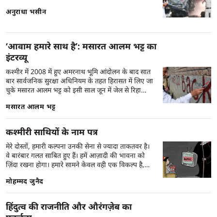
कश्मीर के साथ अमानवीय और घिनौनी तरह से क्यों पेश
आता है। ये लेख हमारी मानसिकता में जड़ बसाया हुआ कचरा
अनुराधा भसीन
और कीचड़ दिखाता है। ज़रूर पढ़िए।
‘आवाम हमारे साथ है’: मसारत आलम भट्ट का
इंटरव्यू
कश्मीर में 2008 में हुए अमरनाथ भूमि आंदोलन के बाद सात
बार सार्वजनिक सुरक्षा अधिनियम के तहत हिरासत में लिए जा
चुके मसारत आलम भट्ट को इसी साल जून में जेल से रिहा
किया गया। तेज़-तर्रार अंग्रेजी बोलने वाले साइंस ग्रेजुएट भट्ट
मसारत आलम भट्ट
अब भारत के खिलाफ कश्मीर छोड़ो आंदोलन का नेतृत्व कर
रहे हैं, जिसने केन्द्रीय और राज्य सरकारों की नींद हराम कर
रखी है। वर्तमान में अन्डरग्राउन्ड हुए मुस्लिम लीग के लीडर ने
कश्मीरी साथियों के नाम पत्र
इस आंदोलन की शुरुआत साप्ताहिक ‘विरोध कैलेंडर’ जारी
करने के साथ की थी। 11 जून 2010 को सुरक्षा बलों द्वारा
मेरे दोस्तों, हमारी कल्पना उनकी सेना से ज्यादा ताकतवर है।
एक किशोर की हत्या के बाद शुरू हुए हाल ही के विरोध
वे बारंबार गलत साबित हुए हैं। हमें आज़ादी की भावना को
प्रदर्शनों में उन्होंने घाटी में व्यापक हड़ताल का आह्वान किया
ज़िंदा रखना होगा। हमारे सामने केवल वही एक विकल्प है,
था। इस विशेष इंटरव्यू में दिलनाज़ बोगा कश्मीर के मोस्ट
क्योंकि हमें किसी और तरह से जीना नहीं आता।
मोहम्मद जुनैद
वांटेड आदमी के साथ कुछ नई-पुरानी बातें करती हैं।
हिंदुत्व की राजनीति और औरंगज़ेब का