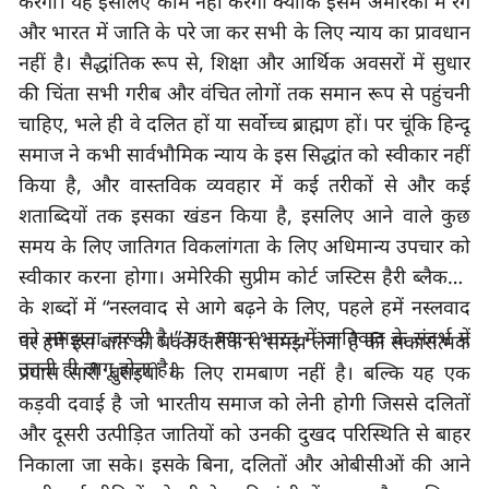
करेगा। यह इसलिए काम नहीं करेगा क्योंकि इसमें अमेरिका में रंग 
और भारत में जाति के परे जा कर सभी के लिए न्याय का प्रावधान 
नहीं है। सैद्धांतिक रूप से
, 
शिक्षा और आर्थिक अवसरों में सुधार 
की चिंता सभी गरीब और वंचित लोगों तक समान रूप से पहुंचनी 
चाहिए
, 
भले ही वे दलित हों या सर्वोच्च ब्राह्मण हों। पर चूंकि हिन्दू 
समाज ने कभी सार्वभौमिक न्याय के इस सिद्धांत को स्वीकार नहीं 
किया है
, 
और वास्तविक व्यवहार में कई तरीकों से और कई 
शताब्दियों तक इसका खंडन किया है
, 
इसलिए आने वाले कुछ 
समय के लिए जातिगत विकलांगता के लिए अधिमान्य उपचार को 
स्वीकार करना होगा। अमेरिकी सुप्रीम कोर्ट जस्टिस हैरी ब्लैकमुन 
के शब्दों में
 “
नस्लवाद से आगे बढ़ने के लिए
, 
पहले हमें नस्लवाद 
को समझना ज़रूरी है।
” 
यह बयान भारत में जातिवाद के संदर्भ में 
पर हमें इस बात को पक्के तरीके से समझ लेना है की सकारात्मक 
उतनी ही लागू होता है।
प्रयास सारी बुराइयों के लिए रामबाण नहीं है। बल्कि यह एक 
कड़वी दवाई है जो भारतीय समाज को लेनी होगी जिससे दलितों 
और दूसरी उत्पीड़ित जातियों को उनकी दुखद परिस्थिति से बाहर 
निकाला जा सके। इसके बिना
, 
दलितों और ओबीसीओं की आने 