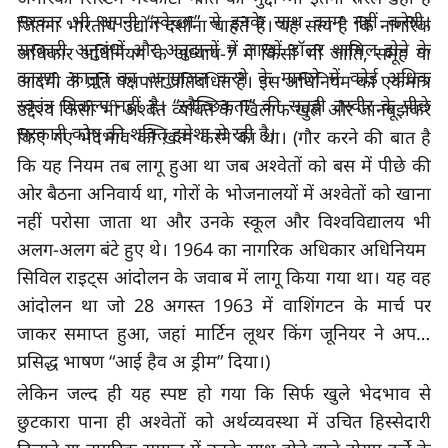
सरकार भी अपनी
 “
स्वेच्छा
” 
से इनके साथ काम नहीं करेगी। 
जितना भारतीय उद्योग दर्शाना चाहते हैं। यह सत्य है कि नागरिक 
सरकारी अनुबंधों और अनुदानों में लाखों डॉलर शामिल होने के 
अधिकार अधिनियम के अध्याय-
7 
में किसी भी जाति
, 
समूह या 
कारण
, 
कानून का अनुपालन करने के मामले में कोई अधिक 
आदमी के प्रति पक्षपात प्रतिबंधित है। इस अधिनियम का एकमात्र 
स्वतंत्र विकल्प नहीं है।
 “
स्वैच्छिकता
” 
की सतही तस्वीर के पीछे 
उद्देश्य किसी भी अश्वेत व्यक्ति के खिलाफ खुले और जानबूझकर 
सरकारी कोष की शक्ति हमेशा से रही है।
किए गए भेदभाव को ख़त्म करने का था। (गौर करने की बात है 
कि यह नियम तब लागू हुआ था जब अश्वेतों को बस में पीछे की 
ओर बैठना अनिवार्य था
, 
गोरों के भोजनालयों में अश्वेतों को खाना 
नहीं परोसा जाता था और उनके स्कूल और विश्वविद्यालय भी 
अलग-अलग बंटे हुए थे। 
1964 
का नागरिक अधिकार अधिनियम
सिविल राइट्स आंदोलन के जवाब में लागू किया गया था। यह वह 
आंदोलन था जो 
28 
अगस्त 
1963 
में वाशिंगटन के मार्च पर 
जाकर समाप्त हुआ, जहां मार्टिन लूथर किंग जूनियर ने अपना 
प्रसिद्ध भाषण
 “
आई हैव अ ड्रीम
” 
दिया।)
लेकिन जल्द ही यह स्पष्ट हो गया कि सिर्फ खुले भेदभाव से 
छुटकारा पाना ही अश्वेतों को अर्थव्यवस्था में उचित हिस्सेदारी 