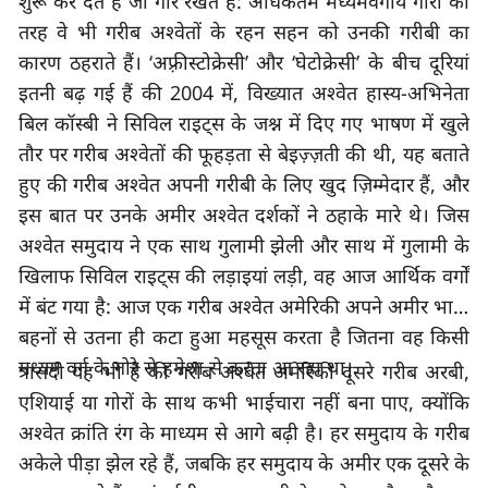
शुरू कर देते हैं जो गोरे रखते हैं: अधिकतम मध्यमवर्गीय गोरों की 
तरह वे भी गरीब अश्वेतों के रहन सहन को उनकी गरीबी का 
कारण ठहराते हैं।
 ‘
अफ़्रीस्टोक्रेसी
’ 
और
 ‘
घेटोक्रेसी
’ 
के बीच दूरियां 
इतनी बढ़ गई हैं की 
2004 
में, विख्यात अश्वेत हास्य-अभिनेता
बिल कॉस्बी ने सिविल राइट्स के जश्न में दिए गए भाषण में खुले 
तौर पर गरीब अश्वेतों की फूहड़ता से बेइज़्ज़ती की थी
, 
यह बताते 
हुए की गरीब अश्वेत अपनी गरीबी के लिए खुद ज़िम्मेदार हैं, और 
इस बात पर उनके अमीर अश्वेत दर्शकों ने ठहाके मारे थे। जिस 
अश्वेत समुदाय ने एक साथ गुलामी झेली और साथ में गुलामी के 
खिलाफ सिविल राइट्स की लड़ाइयां लड़ी
, 
वह आज आर्थिक वर्गों 
में बंट गया है: आज एक गरीब अश्वेत अमेरिकी अपने अमीर भाई-
बहनों से उतना ही कटा हुआ महसूस करता है जितना वह किसी 
मध्यम वर्ग के गोरे से हमेशा से करता आ रहा था।
त्रासदी यह भी है की गरीब अश्वेत अमेरिकी दूसरे गरीब अरबी
एशियाई या गोरों के साथ कभी भाईचारा नहीं बना पाए, क्योंकि 
अश्वेत क्रांति रंग के माध्यम से आगे बढ़ी है। हर समुदाय के गरीब 
अकेले पीड़ा झेल रहे हैं
, 
जबकि हर समुदाय के अमीर एक दूसरे के 