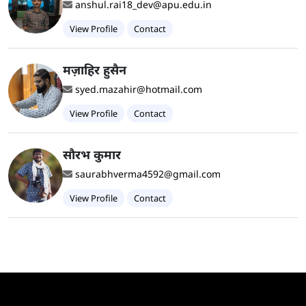
anshul.rai18_dev@apu.edu.in
View Profile
Contact
मज़ाहिर हुसैन
syed.mazahir@hotmail.com
View Profile
Contact
सौरभ कुमार
saurabhverma4592@gmail.com
View Profile
Contact