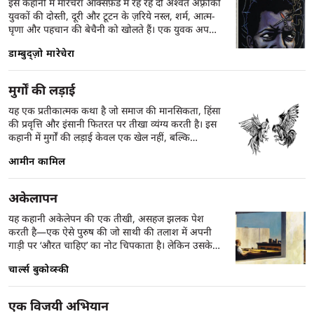
इस कहानी में मारेचेरा ऑक्सफ़र्ड में रह रहे दो अश्वेत अफ़्रीकी
युवकों की दोस्ती, दूरी और टूटन के ज़रिये नस्ल, शर्म, आत्म-
घृणा और पहचान की बेचैनी को खोलते हैं। एक युवक अपनी
देह, भाषा, कपड़ों और चाल-ढाल से ख़ुद को स्वीकार्य बनाने
डाम्बुद्ज़ो मारेचेरा
की कोशिश में लगा है; दूसरा उसे देखता है—तंज़, करुणा और
क्रूर ईमानदारी के साथ। कहानी बाहर से हास्य और कटाक्ष से
भरी है, लेकिन भीतर एक गहरा अँधेरा है: वह अँधेरा जिसमें
मुर्गों की लड़ाई
आदमी अपने रंग, अपनी आवाज़ और अपनी ही मौजूदगी से
लड़ने लगता है।
यह एक प्रतीकात्मक कथा है जो समाज की मानसिकता, हिंसा
की प्रवृत्ति और इंसानी फितरत पर तीखा व्यंग्य करती है। इस
कहानी में मुर्गों की लड़ाई केवल एक खेल नहीं, बल्कि
मर्दानगी, प्रतिष्ठा और सामाजिक वर्चस्व का प्रतीक बन जाती
आमीन कामिल
है। जैसे-जैसे लड़ाई आगे बढ़ती है, कहानी मानव समाज की
आंतरिक क्रूरता और मनोरंजन के नाम पर होने वाली हिंसा को
उजागर करती है। कामिल की भाषा सरल होते हुए भी बेहद
अकेलापन
प्रभावशाली है, और कहानी गहरे सामाजिक-सांस्कृतिक संदेश
छोड़ती है।
यह कहानी अकेलेपन की एक तीखी, असहज झलक पेश
करती है—एक ऐसे पुरुष की जो साथी की तलाश में अपनी
गाड़ी पर ‘औरत चाहिए’ का नोट चिपकाता है। लेकिन उसके
भीतर की जड़ता, बनावटीपन और हिंसा की प्रवृत्ति धीरे-धीरे
चार्ल्स बुकोव्स्की
उजागर होती है। कहानी का केंद्रबिंदु है एडना—जो पहले
जिज्ञासा से खिंचती है, फिर घृणा और अंत में भय के साथ उस
अनुभव से खुद को निकाल लेती है। बुकोव्स्की की यह कहानी
एक विजयी अभियान
दिखाती है कि अकेलापन सिर्फ एक भाव नहीं, बल्कि एक