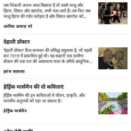
डरावनी, अक्सर खतरनाक स्थिति बन सकती है, जब उसमें
जब शिकारी अपना जाल बिछाता है तो उसमें भालू और
भावनात्मक गहराई की जगह केवल ज़रूरत और अधूरापन
हिरण, सियार और खरगोश, सभी फंस जाते हैं। तब फिर जब
हो।
भालू हिरण की गर्दन मरोड़ता है और सियार खरगोश को
दबोचता है, तो हम भालू को कोसते हैं और सियार को
आरिफ़ अयाज़ परे
फटकारते हैं, लेकिन भूल जाते हैं उस जाल को जिसके कारण
यह सब कुछ हुआ।
देहाती डॉक्टर
‘देहाती डॉक्टर’ फ्रैंज़ काफ़्का की प्रसिद्ध लघुकथा है, जो पहली
बार 1919 में प्रकाशित हुई थी। यह कहानी एक ग्रामीण
डॉक्टर की एक रात की असामान्य यात्रा के ज़रिये आधुनिक
समाज में इंसान की बेबसी, ज़िम्मेदारी के बोझ और अस्तित्व
फ़्रांज काफ़्का
की विडंबनाओं को उजागर करती है। एक रोगी के बुलावे पर
डॉक्टर घर से निकलता है, लेकिन यह यात्रा जल्द ही एक
अतियथार्थवादी (surreal) अनुभव में बदल जाती है — जहाँ
हेर्ड्रिक मार्समैन की दो कविताएं
समय, नैतिकता, और इच्छाओं की सीमाएँ धुंधली पड़ जाती हैं।
कहानी प्रतीकों और रूपकों से भरी हुई है — जैसे असंभव
हेर्ड्रिक मार्समैन की इन कविताओं में जीवन, प्राकृति, और
गति से दौड़ती घोड़ा-गाड़ी, नौकरानी पर संकट, रोगी का
मानवीय अनुभवों को पढ़ा जा सकता है।
रहस्यमयी घाव, और समुदाय का विवेकहीन व्यवहार — जो
हेर्ड्रिक मार्समैन
काफ़्का की विशिष्ट शैली ‘काफ़्कायन’ का हिस्सा हैं। यह सिर्फ़
एक डॉक्टर की नहीं, बल्कि हर उस व्यक्ति की कहानी है जो
अपने कर्तव्यों, समाज की अपेक्षाओं और निजी विवेक के
बीच फँसा हुआ है।