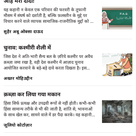
ओह मेरी दादी!
यह कहानी न केवल एक परिवार की फरवरी के तूफानी
मौसम में संघर्ष को दर्शाती है, बल्कि फ़लस्तीन के मुद्दे पर
विचार करने वाले व्यापक सामाजिक-राजनीतिक मुद्दों को भी
शामिल करती है। कहानी में, पारिवारिक संवादों और मातृक
सुहैर अबू ओक्सा दाऊद
भय के माध्यम से ऐतिहासिक संघर्ष और फ़लस्तीनी संकट की
गहराई को उजागर किया गया है, जो व्यक्तिगत जीवन और
पारिवारिक बंधनों पर इसके प्रभाव को दर्शाता है।
चुनाव: कश्मीरी शैली में
जिस देश ने अति-भारी सैन्य बल के ज़रिये कश्मीर पर अवैध
क़ब्ज़ा जमा रखा है, वही देश कश्मीर में आज़ाद चुनाव
आयोजित करवाने के बड़े-बड़े दावे करता दिखता है। इस
विडंबना के कारण कई अजीबोगरीब घटनाएं होती हैं। एक
अख्तर मोहिउद्दीन
ऐसी वारदात का ज़िक्र अख़्तर मोहिउद्दीन इस अनोखी कहानी
में करते हैं।
क़ब्ज़ा कर लिया गया मकान
हिंसा सिर्फ प्रत्यक्ष और उपद्रवी रूपों से नहीं होती। कभी-कभी
हिंसा सामान्य तरीके से भी की जाती है, शांति से, भावनाओं
के साथ खेल कर, सामने वाले में डर पैदा करके। यह कहानी
ऐसी ही हिंसा के बारे में है।
जूलियो कोर्टाज़ार