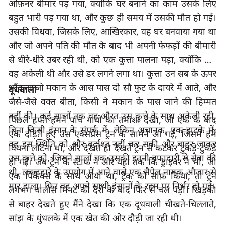
ओफ़नर बीमार पड़ गया
, 
क्योंकि घर बनाने का काम उसके लिए 
बहुत भारी पड़ गया था
, 
और कुछ ही समय में उसकी मौत हो गई।
उसकी विधवा
, 
जिसके लिए
, 
आखिरकार
, 
वह घर बनवाया गया था 
और जो अपने पति की मौत के बाद भी अपनी फेफड़ों की बीमारी 
से धीरे-धीरे उबर रही थी
, 
को एक कुत्ता पालना पड़ा
, 
क्योंकि अब 
वह अकेली थी और उसे डर लगने लगा था। कुत्ता उन सब के ऊपर 
भौंकता जो मकान के आस पास दो सौ फुट के दायरे में आते, और 
दूधवाली
जैसे
-
जैसे वक्त बीता, किसी ने मकान के पास जाने की हिम्मत 
नहीं की। कई सालों तक वह औरत उस कुत्ते के साथ अकेली रही
पिछले हफ्ते हमने पांच गायों का तमाशा देखा
, 
जो एक के बाद 
बिना किसी इंसान के संपर्क में
, 
लेकिन अचानक
, 
एक झटके में
एक दौड़ते हुए उस एक्सप्रेस ट्रेन के सामने आ गईं
, 
जिसमें हमें 
वह इस स्थिति को और बर्दाश्त नहीं कर सकी और बाहर जाकर 
वियना लौटना था
, 
और देखते ही देखते ट्रेन से कटकर टुकड़े-टुकड़े 
उस कुत्ते को
, 
जिसने सालों तक उसकी इतनी वफादारी से सेवा की 
हो गईं। जब ट्रेन के स्टाफ ने और यहां तक कि ड्राइवर ने भी
, 
जो 
थी
, 
लकड़हारे के उपयोग में आने वाले एक 
सैपेल
 नामक औजार से 
एक पिकैक्स के साथ आया था
, 
ट्रैक को साफ़ किया
, 
तो ट्रेन 
मार डाला। फिर वह अपने साथी इंसानों के रहम पर निर्भर हो गई।
लगभग चालीस मिनट की देरी के बाद फिर से चल पड़ी। खिड़की 
से बाहर देखते हुए मैंने देखा कि एक दूधवाली चीखते-चिल्लाते
सांझ के धुंधलके में एक खेत की ओर दौड़ी जा रही थी।