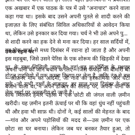
एक अखबार में एक पाठक के पत्र में उसे "अनाचार" करने वाला 
कहा गया था। इसके बाद उसने अपनी पुतले से शादी करने की 
इजाज़त के लिए संबंधित सिविल अधिकारियों से आवेदन किया 
था
, 
लेकिन उसे इनकार कर दिया गया। चर्च ने भी उसे अपने पुतले 
से शादी करने का हक देने से मना कर दिया। हर साल सर्दियों में
वह लेक गार्डा से मध्य दिसंबर में रवाना हो जाता है और अपनी 
उनके रहम पर
इस महबूबा
, 
जिसे उसने पेरिस के एक शोरूम की खिड़की में देखा 
था
, 
के साथ सिसिली जाता है। वहां वह ताओर्मिना के मशहूर 
अपनी पत्नी की जान बचाने के लिए—जिसे फेफड़ों की बीमारी थी
होटल टाइमियो में एक कमरा किराए पर लेता है
, 
ताकि ठंड से बच 
—ओफ़नर नाम का आदमी
, 
जो गांव का हरकामिया और घंटी 
सके
, 
जो सभी दावों के बावजूद
, 
हर साल मध्य दिसंबर के बाद 
बजाने वाला था
, 
ने अपने डॉक्टर की सलाह पर
, 
अपनी पत्नी के 
लेक गार्डा पर असहनीय हो जाती है। 
साथ मिलकर हमारे पड़ोस में एक छोटी सी जंगल वाली ज़मीन 
खरीदी। यह ज़मीन इतनी ऊंचाई पर थी कि वहां धुंध नहीं पहुंचती 
थी और हवा भी साफ़ थी। दोनों ने
, 
कई सालों की मेहनत के बाद
—गांव और अपने पड़ोसियों की मदद से—उस ज़मीन पर एक 
छोटा सा घर बनाया। लेकिन जब घर बनकर तैयार हुआ
, 
तो 