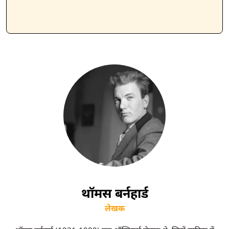
थॉमस बर्नहार्ड
लेखक