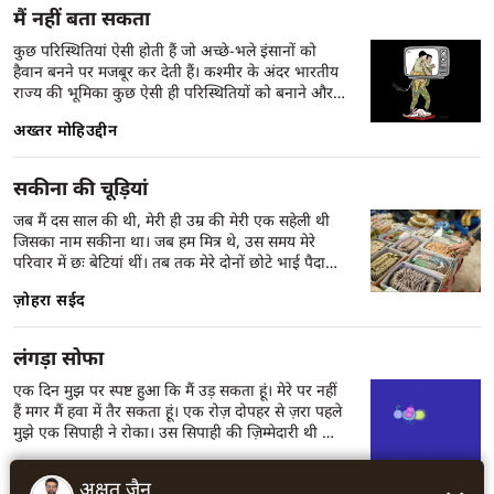
मैं नहीं बता सकता
कुछ परिस्थितियां ऐसी होती हैं जो अच्छे-भले इंसानों को
हैवान बनने पर मजबूर कर देती हैं। कश्मीर के अंदर भारतीय
राज्य की भूमिका कुछ ऐसी ही परिस्थितियों को बनाने और
बनाए रखने की रही है। कश्मीर पर अपना अवैध राज कायम
अख्तर मोहिउद्दीन
रखने के लिए भारतीय राज्य एक कश्मीरी को दूसरे कश्मीरी
से लड़ने पर मजबूर करता है। जबकि कश्मीरी मजबूरी में बुरे
काम कर रहे हैं और इसलिए अपनी इंसानियत कहीं न कहीं
सकीना की चूड़ियां
बचा पा रहे हैं, भारतीय राज्य अपनी इंसानियत अपनी स्वेच्छा
से पूरी तरह से खो चुका है।
जब मैं दस साल की थी, मेरी ही उम्र की मेरी एक सहेली थी
जिसका नाम सकीना था। जब हम मित्र थे, उस समय मेरे
परिवार में छः बेटियां थीं। तब तक मेरे दोनों छोटे भाई पैदा
नहीं हुए थे। सकीना सात बड़े और विवाहित बेटों के बाद की
ज़ोहरा सईद
एक मात्र बेटी थी। वह हमारे घर के ठीक सामने रहती थी
किन्तु उसके पिता बहुत सख़्त थे इसलिए उसे घर से बाहर लम्बे
समय तक खेलने की अनुमति नहीं थी। जब वह अपने घर का
लंगड़ा सोफा
काम पूरा कर लेती, उसकी मां उसे चुपचाप हमारे पिछवाड़े के
अहाते में आने देती। उस समय उसके पिता अपराह्न की
एक दिन मुझ पर स्पष्ट हुआ कि मैं उड़ सकता हूं। मेरे पर नहीं
झपकी ले रहे होते।
हैं मगर मैं हवा में तैर सकता हूं। एक रोज़ दोपहर से ज़रा पहले
मुझे एक सिपाही ने रोका। उस सिपाही की ज़िम्मेदारी थी कि
वह बाज़ारों में फिरने वाले मोटे लड़कों को शर्मिंदा करे। मैं मोटा
अज़हर जर्जीस
था और मुझे मोटापे पर क़ाबू पाने के लिए बहुत-सी तर्तीब दी
अक्षत जैन