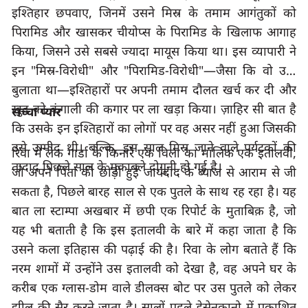
इश्तिहार छपवाए
, 
जिनमें उसने मिस्र के तमाम आगंतुकों को 
पिरामिड और खासकर चीयोप्स के पिरामिड के खिलाफ आगाह 
किया
, 
जिसने उसे सबसे ज्यादा मायूस किया था। इस व्यापारी ने 
इन "मिस्र-विरोधी" और "पिरामिड-विरोधी"—जैसा कि वो उन्हें 
बुलाता था—इश्तिहारों पर अपनी तमाम दौलत खर्च कर दी और 
खुद को कंगाली की कगार पर ला खड़ा किया। ज़ाहिर सी बात है 
सच्चा प्यार
कि उसके इन इश्तिहारों का लोगों पर वह असर नहीं हुआ जिसकी 
उसे उम्मीद थी। बल्कि
, 
इस साल मिस्र जाने वाले पर्यटकों की 
रिवा में लेक गार्डा के किनारे एक विला का मालिक एक इतालवी
तादाद पिछले साल के मुकाबले दोगुनी हो गई है।
जो अपने पिता की छोड़ी हुई जायदाद के ब्याज से आराम से जी 
सकता है
, 
पिछले बारह साल से एक पुतले के साथ रह रहा है। यह 
बात 
ला स्टाम्पा
 अखबार में छपी एक रिपोर्ट के मुताबिक़ है, जो 
यह भी बताती है कि इस इतालवी के बारे में कहा जाता है कि 
उसने कला इतिहास की पढ़ाई की है। रिवा के लोग बताते हैं कि 
नरम शामों में उन्होंने उस इतालवी को देखा है, वह अपने घर के 
करीब एक ग्लास-डोम वाले डीलक्स बोट पर उस पुतले को लेकर 
झील की सैर करने जाता है। सालों पहले डेसेनकानो में प्रकाशित 