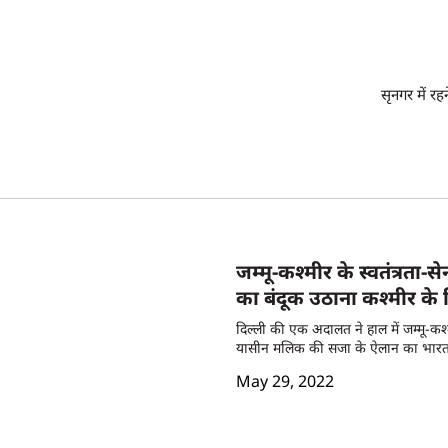
सृनगर में रह
जम्मू-कश्मीर के स्वतंत्रता-
का बंदूक उठाना कश्मीर के 
दिल्ली की एक अदालत ने हाल में जम्मू-कश
यासीन मलिक की सजा के ऐलान का भारत क
लोगों ने, जिनके लिए यह मीडिया काम करता 
May 29, 2022
संशय, शंका और सवालों को दबा दिया गय
करते रहे थे कि अब कश्मीर के वास्तविक म
बात है जिसकी वजह से कश्मीर के आम तो
रहा है? वे कौन-सी घटनाएं हैं जिन्हो