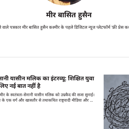
मीर बासित हुसैन
ने वाले पत्रकार मीर बासित हुसैन कश्मीर के पहले डिजिटल न्यूज प्लेटफॉर्म 'फ्री प्रेस कश
सेनानी यासीन मलिक का इंटरव्यू: शिक्षित युवा
लिए नई बात नहीं है
्मीर के स्वतंत्रता-सेनानी यासीन मलिक को उम्रकैद की सजा सुनाई।
े एक वर्ग और खासतौर से तथाकथित राष्ट्रवादी मीडिया और उन
है, पुरजोश स्वागत किया। स्वागत के उद्घोष में उन लोगों के
ा जो यासीन मलिक को मिली सजा के बहाने ही सही यह उम्मीद
ुद्दों पर कुछ चर्चा हो सकेगी। पता चल सकेगा कि आखिर वह क्या
 क्या पढ़ा-लिखा वर्ग भी भारतीय सरकार के खिलाफ हथियार उठा
ंने अहिंसक आंदोलन को एकाएक हिंसक और अराजक बना दिया? आखिर