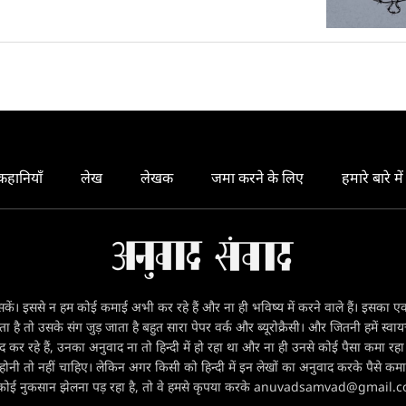
रने के बाद भी भारत सरकार उससे मुंह कर गई? और यदि आज़ादी-
लिए भारत सरकार द्वारा किए गए क्रूर बल का प्रयोग अतीत में
ानियों के खिलाफ किया होता तो भारत आज कहां होता? ऐसे ही कुछ
रव्यू में दिए हैं। उम्मीद करते हैं कि इस इंटरव्यू को पढ़कर
जानने के लिए उत्साहित भारतीय नागरिक अपने कुछ सवालों के
कहानियाँ
लेख
लेखक
जमा करने के लिए
हमारे बारे में
सकें। इससे न हम कोई कमाई अभी कर रहे हैं और ना ही भविष्य में करने वाले हैं। इसका एक क
ै तो उसके संग जुड़ जाता है बहुत सारा पेपर वर्क और ब्यूरोक्रैसी। और जितनी हमें स्वा
ाद कर रहे हैं, उनका अनुवाद ना तो हिन्दी में हो रहा था और ना ही उनसे कोई पैसा कमा 
ी तो नहीं चाहिए। लेकिन अगर किसी को हिन्दी में इन लेखों का अनुवाद करके पैसे कमाने ही
्हें कोई नुकसान झेलना पड़ रहा है, तो वे हमसे कृपया करके anuvadsamvad@gmail.