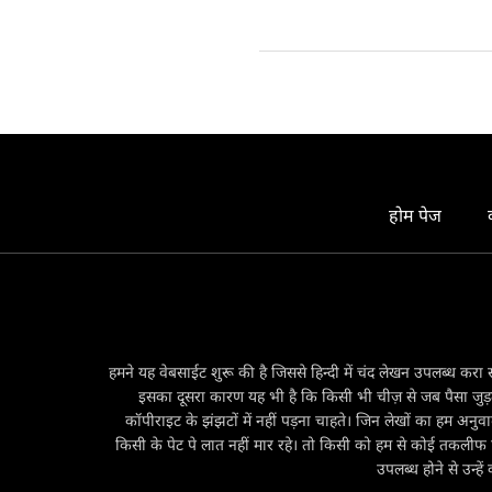
क्यों कश्मीर से जनमत संग्रह का वादा क
परस्त कश्मीरियों की आवाज़ को दबाने के 
ब्रिटिश सरकार ने भारतीय स्वतंत्रता सेन
सवालों के जवाब यासीन मलिक ने अपने इस इंट
कश्मीर की वास्तविक स्थिति के बारे में 
जवाब पा सकें...
होम पेज
हमने यह वेबसाईट शुरू की है जिससे हिन्दी में चंद लेखन उपलब्ध करा 
इसका दूसरा कारण यह भी है कि किसी भी चीज़ से जब पैसा जुड़ता ह
कॉपीराइट के झंझटों में नहीं पड़ना चाहते। जिन लेखों का हम अनुव
किसी के पेट पे लात नहीं मार रहे। तो किसी को हम से कोई तकलीफ होन
उपलब्ध होने से उन