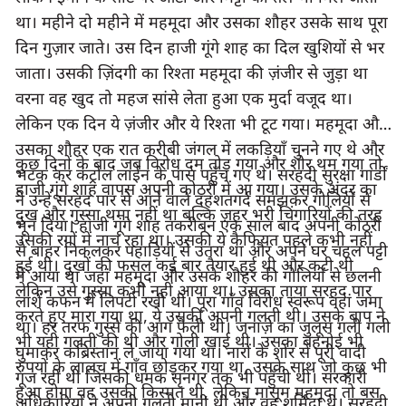
था। महीने दो महीने में महमूदा और उसका शौहर उसके साथ पूरा 
दिन गुज़ार जाते। उस दिन हाजी गूंगे शाह का दिल खुशियों से भर 
जाता। उसकी ज़िंदगी का रिश्ता महमूदा की ज़ंजीर से जुड़ा था 
वरना वह खुद तो महज सांसे लेता हुआ एक मुर्दा वजूद था। 
लेकिन एक दिन ये ज़ंजीर और ये रिश्ता भी टूट गया। महमूदा और 
उसका शौहर एक रात करीबी जंगल में लकड़ियाँ चुनने गए थे और 
कुछ दिनों के बाद जब विरोध दम तोड़ गया और शोर थम गया तो 
भटक कर कंट्रोल लाईन के पास पहुँच गए थे। सरहदी सुरक्षा गार्डों 
हाजी गूंगे शाह वापस अपनी कोठरी में आ गया। उसके अंदर का 
ने उन्हें सरहद पार से आने वाले दहशतगर्द समझकर गोलियों से 
दुख और गुस्सा थमा नहीं था बल्कि ज़हर भरी चिंगारियों की तरह 
भून दिया। हाजी गूंगे शाह तकरीबन एक साल बाद अपनी कोठरी 
उसकी रगों में नाच रहा था। उसकी ये कैफियत पहले कभी नहीं 
से बाहर निकलकर पहाड़ियों से उतरा था और अपने घर चहल पट्टी 
हुई थी। दुखों की फसल कई बार तैयार हुई थी और कटी थी 
में आया था जहां महमूदा और उसके शौहर की गोलियों से छलनी 
लेकिन उसे गुस्सा कभी नहीं आया था। उसका ताया सरहद पार 
लाशें कफन में लिपटी रखी थी। पूरा गाँव विरोध स्वरूप वहां जमा 
करते हुए मारा गया था, ये उसकी अपनी गलती थी। उसके बाप ने 
था। हर तरफ गुस्से की आग फैली थी। जनाज़े का जुलूस गली गली 
भी यही गलती की थी और गोली खाई थी। उसका बहनोई भी 
घुमाकर कब्रिस्तान ले जाया गया था। नारों के शोर से पूरी वादी 
रुपयों के लालच में गाँव छोड़कर गया था, उसके साथ जो कुछ भी 
गूंज रही थी जिसकी धमक सृनगर तक भी पहुँची थी। सरकारी 
हुआ होगा वह उसकी किस्मत थी, लेकिन मासूम महमूदा तो बस 
अधिकारियों ने अपनी गलती मानी थी और वह शर्मिंदा थे। सरहदी 