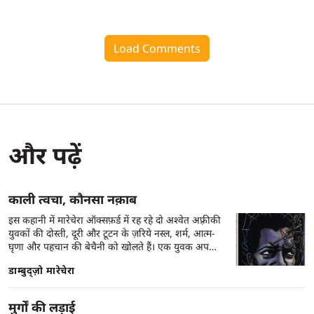
Load Comments
और पढ़ें
काली त्वचा, कौनसा नक़ाब
इस कहानी में मारेचेरा ऑक्सफ़र्ड में रह रहे दो अश्वेत अफ़्रीकी
युवकों की दोस्ती, दूरी और टूटन के ज़रिये नस्ल, शर्म, आत्म-
घृणा और पहचान की बेचैनी को खोलते हैं। एक युवक अपनी
देह, भाषा, कपड़ों और चाल-ढाल से ख़ुद को स्वीकार्य बनाने
डाम्बुद्ज़ो मारेचेरा
की कोशिश में लगा है; दूसरा उसे देखता है—तंज़, करुणा और
क्रूर ईमानदारी के साथ। कहानी बाहर से हास्य और कटाक्ष से
भरी है, लेकिन भीतर एक गहरा अँधेरा है: वह अँधेरा जिसमें
मुर्गों की लड़ाई
आदमी अपने रंग, अपनी आवाज़ और अपनी ही मौजूदगी से