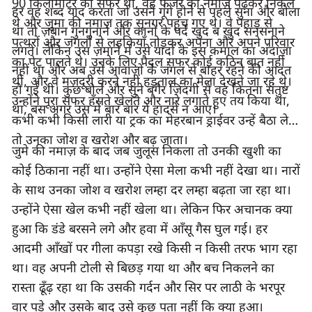
90 किलोमीटर का सफर था, वह फजर की नमाज़ पढ़कर निकले 
हर वह शब्द याद करता जो उसने गूंगे होने से पहले सुना और बोला 
थे और जुमा की नमाज़ तक सृनगर पहुंच गए थे। वे पहाड़ से 
था तो ज़बान गुनगुनाने और कानों के पर्दे खुद ब खुद सनसनाने 
पत्थरों और जंगलों से लड़कियाँ तोड़कर अपना और अपने परिवार 
लगते। लेकिन उस ज़माने में उसे यादों के इस कमाल का अंदाज़ा 
का पेट पालते थे। उनके लिए पैदल सफर कोई कठिन बात नहीं 
नहीं था और अब उसे आवाज़ों के जंगल से बाहर रहने की आदत 
थी, और वे मज़दूरी करने नहीं हड़ताल का मेला देखने जा रहे थे। 
हो गई थी। कुछ बोले और सुने बगैर ज़िंदगी से वह कितना संतुष्ट 
उन्होंने पूरा सफर हँसते खेलते और नारे लगाते हुए तय किया था, 
था, बस अगर उस में बार बार ये हादसे न आए।
कभी कभी किसी लारी या ट्रक का मेहरबान ड्राईवर उन्हें बैठा लेता 
तो उनका जोश व खरोश और बढ़ जाता।
जुमे की नमाज़ के बाद जब जुलूस निकला तो उनकी खुशी का 
कोई ठिकाना नहीं था। उन्होंने ऐसा मेला कभी नहीं देखा था। नारों 
के साथ उनका जोश व खरोश लम्हा दर लम्हा बढ़ता जा रहा था। 
उन्होंने ऐसा खेल कभी नहीं खेला था। लेकिन फिर अचानक क्या 
हुआ कि डंडे बरसने लगे और हवा में आँसू गैस घुल गई। हर 
आदमी आँखों पर गीला कपड़ा रखे किसी न किसी तरफ भाग रहा 
था। वह अपनी टोली से बिछड़ गया था और बच निकलने का 
रास्ता ढूँढ़ रहा था कि उसकी गर्दन और सिर पर लाठी के भरपूर 
वार पड़े और उसके बाद उसे कुछ पता नहीं कि क्या हुआ।