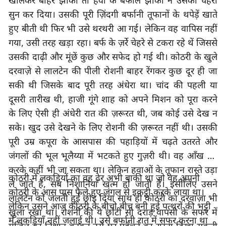
खोलकर बाहर झांका तो हवा के बर्फीले झोंकों ने उसका चहरा 
सुन कर दिया। उसकी पूरी ज़िंदगी बर्फानी तूफानों के थपेड़ें खाते 
हुए बीती थी फिर भी उसे थरथरी आ गई। लेकिन वह वापिस नहीं 
गया, उसी तरह खड़ा रहा। बर्फ के ज़र्रे चेहरे से टकरा रहे थें जिससे 
उसकी दाढ़ी और मूंछें कुछ और सफेद हो गई थी। कोठरी के खुले 
दरवाज़े से लालटेन की पीली रोशनी बाहर रेंगकर कुछ दूर ही जा 
सकी थी जिसके बाद पूरी तरह अंधेरा था। चांद की पहली या 
दूसरी तारीख थी, हाजी गूंगे शाह को अपने मिशन को पूरा करने 
के लिए ऐसी ही अंधेरी रात की ज़रूरत थी, जब कोई उसे देख न 
सके। खुद उसे देखने के लिए रोशनी की ज़रूरत नहीं थी। उसकी 
पूरी उम्र कपूरा के आसपास की पहाड़ियों में चढ़ते उतरते और 
जंगलों की भूल भूलैय्या में भटकते हुए गुज़री थी। वह आँख बंद 
करके कहीं भी जा सकता था। लेकिन हवाओं के तूफान रास्ते उड़ा 
कोठरी में लकड़ियों का वह ढ़ेर अभी बाकी था जो वह अपनी 
ले जाते हैं, सब निशानियां खत्म हो जाती हैं। इसीलिए उसने 
कोठरी के आस पास फैले हुए जंगल से इकट्ठी करके लाया था। 
लालटेन को जलती हुई छोड़ दिया साथ ही कोठरी का दरवाज़ा भी 
लेकिन उसने आज कोठरी के बीचो बीच बनी हुई पत्थरों की भट्टी 
खुला रखा था। रोशनी की ये छोटी सी दराड़ वापसी के सफर में 
में लकड़ियाँ नहीं जलाई थी। उसे बर्फानी रात में सफर करना था 