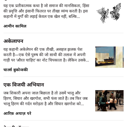
लड़ने लगता है।
यह एक प्रतीकात्मक कथा है जो समाज की मानसिकता, हिंसा
की प्रवृत्ति और इंसानी फितरत पर तीखा व्यंग्य करती है। इस
कहानी में मुर्गों की लड़ाई केवल एक खेल नहीं, बल्कि
मर्दानगी, प्रतिष्ठा और सामाजिक वर्चस्व का प्रतीक बन जाती
आमीन कामिल
है। जैसे-जैसे लड़ाई आगे बढ़ती है, कहानी मानव समाज की
आंतरिक क्रूरता और मनोरंजन के नाम पर होने वाली हिंसा को
उजागर करती है। कामिल की भाषा सरल होते हुए भी बेहद
अकेलापन
प्रभावशाली है, और कहानी गहरे सामाजिक-सांस्कृतिक संदेश
छोड़ती है।
यह कहानी अकेलेपन की एक तीखी, असहज झलक पेश
करती है—एक ऐसे पुरुष की जो साथी की तलाश में अपनी
गाड़ी पर ‘औरत चाहिए’ का नोट चिपकाता है। लेकिन उसके
भीतर की जड़ता, बनावटीपन और हिंसा की प्रवृत्ति धीरे-धीरे
चार्ल्स बुकोव्स्की
उजागर होती है। कहानी का केंद्रबिंदु है एडना—जो पहले
जिज्ञासा से खिंचती है, फिर घृणा और अंत में भय के साथ उस
अनुभव से खुद को निकाल लेती है। बुकोव्स्की की यह कहानी
एक विजयी अभियान
दिखाती है कि अकेलापन सिर्फ एक भाव नहीं, बल्कि एक
डरावनी, अक्सर खतरनाक स्थिति बन सकती है, जब उसमें
जब शिकारी अपना जाल बिछाता है तो उसमें भालू और
भावनात्मक गहराई की जगह केवल ज़रूरत और अधूरापन
हिरण, सियार और खरगोश, सभी फंस जाते हैं। तब फिर जब
हो।
भालू हिरण की गर्दन मरोड़ता है और सियार खरगोश को
दबोचता है, तो हम भालू को कोसते हैं और सियार को
आरिफ़ अयाज़ परे
फटकारते हैं, लेकिन भूल जाते हैं उस जाल को जिसके कारण
यह सब कुछ हुआ।