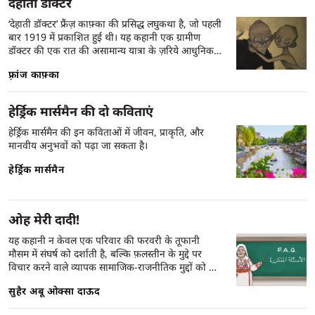
देहाती डॉक्टर
‘देहाती डॉक्टर’ फ्रैंज़ काफ़्का की प्रसिद्ध लघुकथा है, जो पहली
बार 1919 में प्रकाशित हुई थी। यह कहानी एक ग्रामीण
डॉक्टर की एक रात की असामान्य यात्रा के ज़रिये आधुनिक
समाज में इंसान की बेबसी, ज़िम्मेदारी के बोझ और अस्तित्व
फ़्रांज काफ़्का
की विडंबनाओं को उजागर करती है। एक रोगी के बुलावे पर
डॉक्टर घर से निकलता है, लेकिन यह यात्रा जल्द ही एक
अतियथार्थवादी (surreal) अनुभव में बदल जाती है — जहाँ
हेर्ड्रिक मार्समैन की दो कविताएं
समय, नैतिकता, और इच्छाओं की सीमाएँ धुंधली पड़ जाती हैं।
कहानी प्रतीकों और रूपकों से भरी हुई है — जैसे असंभव
हेर्ड्रिक मार्समैन की इन कविताओं में जीवन, प्राकृति, और
गति से दौड़ती घोड़ा-गाड़ी, नौकरानी पर संकट, रोगी का
मानवीय अनुभवों को पढ़ा जा सकता है।
रहस्यमयी घाव, और समुदाय का विवेकहीन व्यवहार — जो
हेर्ड्रिक मार्समैन
काफ़्का की विशिष्ट शैली ‘काफ़्कायन’ का हिस्सा हैं। यह सिर्फ़
एक डॉक्टर की नहीं, बल्कि हर उस व्यक्ति की कहानी है जो
अपने कर्तव्यों, समाज की अपेक्षाओं और निजी विवेक के
बीच फँसा हुआ है।
ओह मेरी दादी!
यह कहानी न केवल एक परिवार की फरवरी के तूफानी
मौसम में संघर्ष को दर्शाती है, बल्कि फ़लस्तीन के मुद्दे पर
विचार करने वाले व्यापक सामाजिक-राजनीतिक मुद्दों को भी
शामिल करती है। कहानी में, पारिवारिक संवादों और मातृक
सुहैर अबू ओक्सा दाऊद
भय के माध्यम से ऐतिहासिक संघर्ष और फ़लस्तीनी संकट की
गहराई को उजागर किया गया है, जो व्यक्तिगत जीवन और