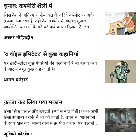
पारिवारिक बंधनों पर इसके प्रभाव को दर्शाता है।
चुनाव: कश्मीरी शैली में
जिस देश ने अति-भारी सैन्य बल के ज़रिये कश्मीर पर अवैध
क़ब्ज़ा जमा रखा है, वही देश कश्मीर में आज़ाद चुनाव
आयोजित करवाने के बड़े-बड़े दावे करता दिखता है। इस
विडंबना के कारण कई अजीबोगरीब घटनाएं होती हैं। एक
अख्तर मोहिउद्दीन
ऐसी वारदात का ज़िक्र अख़्तर मोहिउद्दीन इस अनोखी कहानी
में करते हैं।
‘द वॉइस इमिटेटर’ से कुछ कहानियां
यह छोटी-छोटी कुछ पंक्तियों की कहानियां हैं जो मानव दशा
के बारे में बहुत कुछ कह जाती हैं।
थॉमस बर्नहार्ड
क़ब्ज़ा कर लिया गया मकान
हिंसा सिर्फ प्रत्यक्ष और उपद्रवी रूपों से नहीं होती। कभी-कभी
हिंसा सामान्य तरीके से भी की जाती है, शांति से, भावनाओं
के साथ खेल कर, सामने वाले में डर पैदा करके। यह कहानी
ऐसी ही हिंसा के बारे में है।
जूलियो कोर्टाज़ार