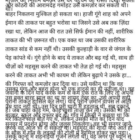
मंज़िल का निशान बनकर उसे घर पहुँचने का रास्ता दिखा सकती 
और कोठरी की आरामदेह गर्माहट उसे कमज़ोर कर सकती थी। 
थी।
बाहर निकलना मुश्किल हो सकता था। हाजी गूंगे शाह को अपने 
ईमान की ताकत पर बहुत भरोसा था जिसने उसे अब तक ज़िंदा 
रखा था, लेकिन आज की रात उसे सिर्फ ईमान की नहीं, शारीरिक 
ताकत की भी ज़रूरत थी। एक वक्त था जब उसकी शारीरिक 
ताकत सांड से कम नहीं थी। उसकी कुल्हाड़ी के वार से जंगल के 
पेड़ कांपते थें। गूंगे होने के बाद ये ताकत और बढ़ गई थी, साथ ही 
चीज़ों को महसूस करने की ताकत भी तेज़ हो गई थी। महसूस 
करने की ताकत अभी भी कायम थी लेकिन बुढ़ापे ने उसके हाथों 
की गिरफ्त को कमज़ोर कर दिया था। उसे यकीन था कि वह 
उसका गूंगा और बहरा होना भी एक हादसे का ही नतीजा था। वह 
जवानी के दिन याद करके कम से कम एक रात के लिए तो अपनी 
उस वक्त बारह साल का था या शायद तेरह का, उसे अपनी सही 
पुरानी ताकत हासिल कर लेगा। यादें पुराने ज़माने वापस ले आती 
उम्र याद नहीं थी। उस दिन पूरी घाटी में हड़ताल थी, सब दुकानें, 
हैं। जब चाहा कोई गम, कोई खुशी ताज़ा कर ली। उसकी माँ को 
बाज़ार, स्कूल और दफ्तर बंद थें। गाँव में किसी ने बताया था कि 
मरे कितने साल बीत गए थे, लेकिन उसकी मौत का दिन याद 
सृनगर में प्रदर्शन होगा और जुलूस निकलेगा। वह भी सृनगर जाने 
करके वह आज भी रो सकता था। महमूदा की शादी याद आते ही 
के शौक़ में गाँव के लडकों की टोली में शामिल होकर चल पड़ा। 
उसके कानों में शहनाईयाँ गूंजने लगती थी। वह अगर पूरे ध्यान से 