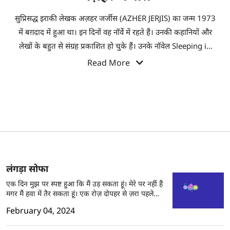
सुप्रिसद्ध इराकी लेखक अज़हर जर्जीस (AZHER JERJIS) का जन्म 1973
में बग़दाद में हुआ था। इन दिनों वह नॉर्वे में रहते हैं। उनकी कहानियों और
लेखों के बहुत से संग्रह प्रकाशित हो चुके हैं। उनके नॉवेल Sleeping in
the Cherry Field को अरब फिक्शन के इंटरनेशनल अवॉर्ड के लिए
Read More
शॉर्टलिस्ट किया गया चुका है।
लंगड़ा सोफा
एक दिन मुझ पर स्पष्ट हुआ कि मैं उड़ सकता हूं। मेरे पर नहीं हैं
मगर मैं हवा में तैर सकता हूं। एक रोज़ दोपहर से ज़रा पहले
मुझे एक सिपाही ने रोका। उस सिपाही की ज़िम्मेदारी थी कि
February 04, 2024
वह बाज़ारों में फिरने वाले मोटे लड़कों को शर्मिंदा करे। मैं मोटा
था और मुझे मोटापे पर क़ाबू पाने के लिए बहुत-सी तर्तीब दी