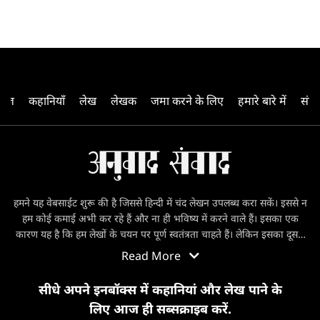
गई थीं। पुलिस के कारिंदे पूरे शहर की गलियों में खुंबियों की
तरह पाए जाते थे।
पेज
कहानियाँ
लेख
लेखक
जमा करने के लिए
हमारे बारे में
संपर्
हमने यह वेबसाईट शुरू की है जिससे हिन्दी में चंद लेखन उपलब्ध करा सकें। इससे न
हम कोई कमाई अभी कर रहे हैं और ना ही भविष्य में करने वाले हैं। इसका एक
कारण यह है कि हम लेखों के चयन पर पूर्ण स्वतंत्रता चाहते हैं। लेकिन इसका दूसरा
कारण यह भी है कि किसी भी चीज़ से जब पैसा जुड़ता है तो उसके संग जुड़ जाता है
Read More
बहुत सारा पेपर वर्क और ब्यूरोक्रैसी। और जितनी हमें स्वायत्तता से चाहत है उतना ही
नौकरशाही से डर। यही कारण है कि हम कॉपीराइट के झंझटों में नहीं पड़ना चाहते।
सीधे अपने इनबॉक्स में कहानियां और लेख पाने के
जिन लेखों का हम अनुवाद कर रहे हैं, उनका अनुवाद ना तो हिन्दी में हो रहा था और
लिए आज ही सब्सक्राइब करें.
ना ही उनसे कोई पैसा कमा रहा था। तो हमारा मानना है कि बिना कॉपीराइट के यह