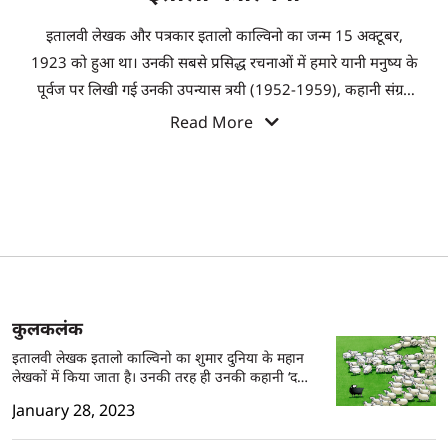
इतालवी लेखक और पत्रकार इतालो काल्विनो का जन्म 15 अक्टूबर,
1923 को हुआ था। उनकी सबसे प्रसिद्ध रचनाओं में हमारे यानी मनुष्य के
पूर्वज पर लिखी गई उनकी उपन्यास त्रयी (1952-1959), कहानी संग्रह
'कॉस्मिकोमिक्स' (1965) और उपन्यास 'इनविजिबल सिटीज' (1972)
Read More
और 'इफ ऑन ए विंटर्स नाईट ए ट्रैवलर' (1979) शामिल हैं। उनके काम को
इटली के साथ-साथ ब्रिटेन, ऑस्ट्रेलिया और संयुक्त राज्य अमेरिका में भी
काफी सराहा और पसंद किया गया। अपनी मृत्यु तक वह अपने समय के
सबसे अधिक अनुवादित समकालीन इतालवी लेखक थे। 19 सितंबर,
1985 को इतेलो केल्विनो की मृत्यु हुई। उनको टस्कनी में कैस्टिग्लिओन
डेला पेस्काया के बगीचे के कब्रिस्तान में दफनाया गया।
कुलकलंक
इतालवी लेखक इतालो काल्विनो का शुमार दुनिया के महान
लेखकों में किया जाता है। उनकी तरह ही उनकी कहानी ‘द
ब्लैक शीप’ को भी साहित्य की बेहतरीन रचनाओं में शामिल
January 28, 2023
किया जाता है। यह एक व्यंग्यात्मक कहानी है जो बताती है कि
समाज में सब चोर हों या ईमानदार, उससे कोई फर्क नहीं